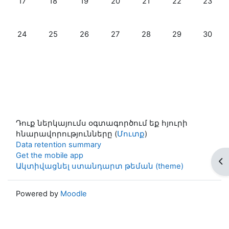
17
18
19
20
21
22
23
No events, երկուշաբթի, 24 հունիսի
No events, երեքշաբթի, 25 հունիսի
No events, չորեքշաբթի, 26 հունիսի
No events, հինգշաբթի, 27 հու
No events, ուրբաթ, 28
No events, շաբ
No even
24
25
26
27
28
29
30
Դուք ներկայումս օգտագործում եք հյուրի
հնարավորությունները (
Մուտք
)
Data retention summary
Get the mobile app
Op
Ակտիվացնել ստանդարտ թեման (theme)
Powered by
Moodle