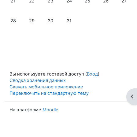
21
22
23
24
25
26
27
Нет событий, понедельник 28 октября
Нет событий, вторник 29 октября
Нет событий, среда 30 октября
Нет событий, четверг 31 октябр
28
29
30
31
Вы используете гостевой доступ (
Вход
)
Сводка хранения данных
Скачать мобильное приложение
Переключить на стандартную тему
От
На платформе
Moodle