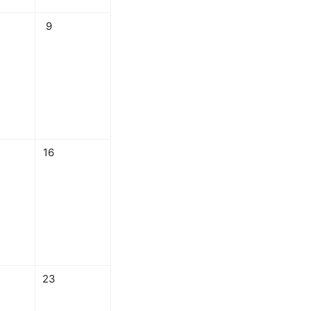
 7 марта
бытий, суббота 8 марта
Нет событий, воскресенье 9 марта
9
 14 марта
бытий, суббота 15 марта
Нет событий, воскресенье 16 марта
16
 21 марта
бытий, суббота 22 марта
Нет событий, воскресенье 23 марта
23