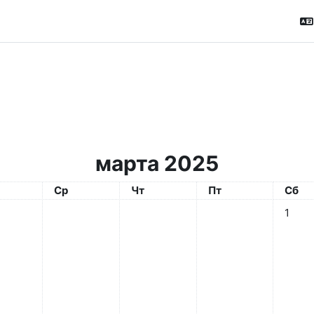
марта 2025
рник
Среда
Четверг
Пятница
Субб
Ср
Чт
Пт
Сб
Нет соб
1