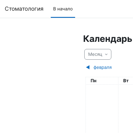
Перейти к основному содержанию
Cтоматология
В начало
Календарь
Месяц
◀︎
февраля
Понедельник
Вто
Пн
Вт