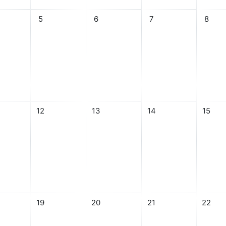
льник 3 марта
обытий, вторник 4 марта
Нет событий, среда 5 марта
Нет событий, четверг 6 марта
Нет событий, пятница
Нет со
5
6
7
8
льник 10 марта
обытий, вторник 11 марта
Нет событий, среда 12 марта
Нет событий, четверг 13 марта
Нет событий, пятница
Нет со
12
13
14
15
льник 17 марта
обытий, вторник 18 марта
Нет событий, среда 19 марта
Нет событий, четверг 20 марта
Нет событий, пятница
Нет со
19
20
21
22