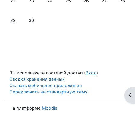
22
23
24
25
26
27
28
Нет событий, понедельник 29 сентября
Нет событий, вторник 30 сентября
29
30
Вы используете гостевой доступ (
Вход
)
Сводка хранения данных
Скачать мобильное приложение
Переключить на стандартную тему
От
На платформе
Moodle