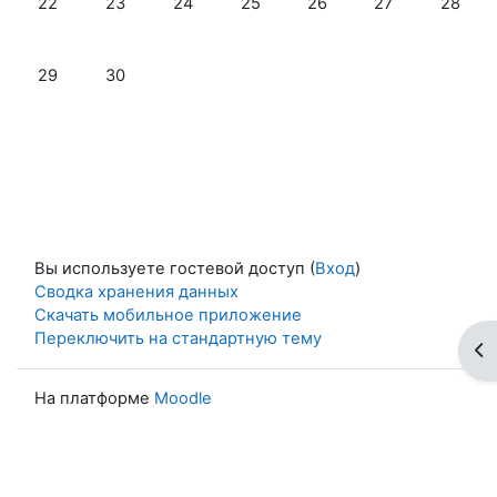
22
23
24
25
26
27
28
Нет событий, понедельник 29 сентября
Нет событий, вторник 30 сентября
29
30
Вы используете гостевой доступ (
Вход
)
Сводка хранения данных
Скачать мобильное приложение
Переключить на стандартную тему
От
На платформе
Moodle