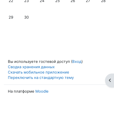
22
23
24
25
26
27
28
Нет событий, понедельник 29 сентября
Нет событий, вторник 30 сентября
29
30
Вы используете гостевой доступ (
Вход
)
Сводка хранения данных
Скачать мобильное приложение
Переключить на стандартную тему
От
На платформе
Moodle