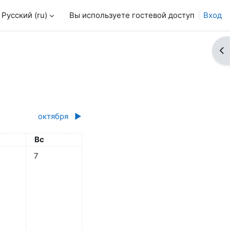
Русский ‎(ru)‎
Вы используете гостевой доступ
Вход
От
октября
▶︎
ота
Воскресенье
Вс
 5 сентября
бытий, суббота 6 сентября
Нет событий, воскресенье 7 сентября
7