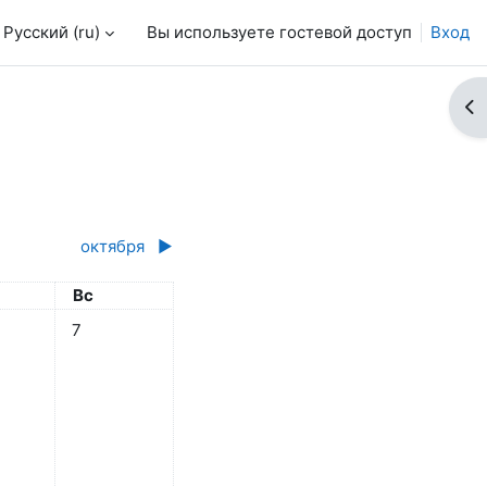
Русский ‎(ru)‎
Вы используете гостевой доступ
Вход
От
октября
▶︎
ота
Воскресенье
Вс
 5 сентября
бытий, суббота 6 сентября
Нет событий, воскресенье 7 сентября
7