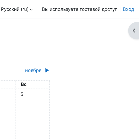
Русский ‎(ru)‎
Вы используете гостевой доступ
Вход
От
ноября
▶︎
ота
Воскресенье
Вс
 3 октября
бытий, суббота 4 октября
Нет событий, воскресенье 5 октября
5