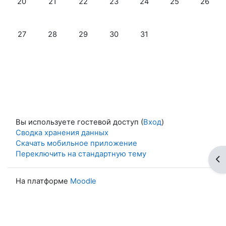
20
21
22
23
24
25
26
Нет событий, понедельник 27 октября
Нет событий, вторник 28 октября
Нет событий, среда 29 октября
Нет событий, четверг 30 октябр
Нет событий, пятница 3
27
28
29
30
31
Вы используете гостевой доступ (
Вход
)
Сводка хранения данных
Скачать мобильное приложение
Переключить на стандартную тему
От
На платформе
Moodle