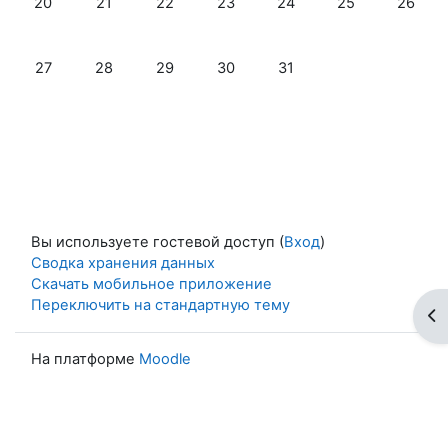
20
21
22
23
24
25
26
Нет событий, понедельник 27 октября
Нет событий, вторник 28 октября
Нет событий, среда 29 октября
Нет событий, четверг 30 октябр
Нет событий, пятница 3
27
28
29
30
31
Вы используете гостевой доступ (
Вход
)
Сводка хранения данных
Скачать мобильное приложение
Переключить на стандартную тему
От
На платформе
Moodle