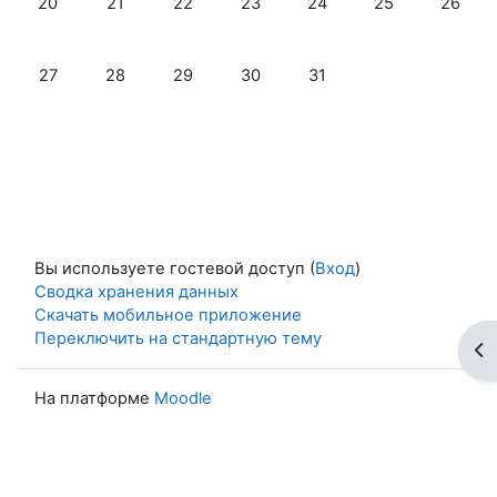
20
21
22
23
24
25
26
Нет событий, понедельник 27 октября
Нет событий, вторник 28 октября
Нет событий, среда 29 октября
Нет событий, четверг 30 октябр
Нет событий, пятница 3
27
28
29
30
31
Вы используете гостевой доступ (
Вход
)
Сводка хранения данных
Скачать мобильное приложение
Переключить на стандартную тему
От
На платформе
Moodle