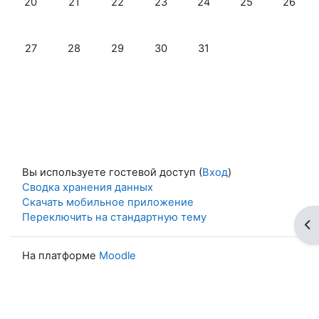
20
21
22
23
24
25
26
Нет событий, понедельник 27 октября
Нет событий, вторник 28 октября
Нет событий, среда 29 октября
Нет событий, четверг 30 октябр
Нет событий, пятница 3
27
28
29
30
31
Вы используете гостевой доступ (
Вход
)
Сводка хранения данных
Скачать мобильное приложение
Переключить на стандартную тему
От
На платформе
Moodle