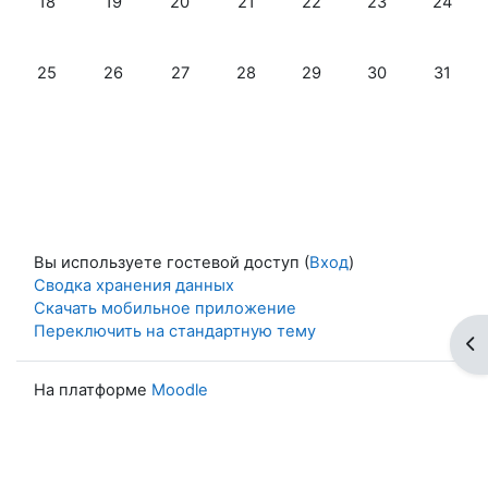
18
19
20
21
22
23
24
Нет событий, понедельник 25 мая
Нет событий, вторник 26 мая
Нет событий, среда 27 мая
Нет событий, четверг 28 мая
Нет событий, пятница 2
Нет событий, с
Нет соб
25
26
27
28
29
30
31
Вы используете гостевой доступ (
Вход
)
Сводка хранения данных
Скачать мобильное приложение
Переключить на стандартную тему
От
На платформе
Moodle