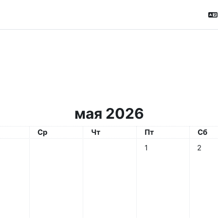
мая 2026
рник
Среда
Четверг
Пятница
Субб
Ср
Чт
Пт
Сб
Нет событий, пятница
Нет со
1
2