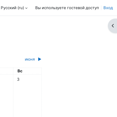
Русский ‎(ru)‎
Вы используете гостевой доступ
Вход
От
июня
▶︎
ота
Воскресенье
Вс
 1 мая
бытий, суббота 2 мая
Нет событий, воскресенье 3 мая
3