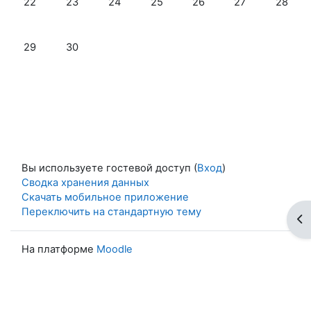
22
23
24
25
26
27
28
Нет событий, понедельник 29 июня
Нет событий, вторник 30 июня
29
30
Вы используете гостевой доступ (
Вход
)
Сводка хранения данных
Скачать мобильное приложение
Переключить на стандартную тему
От
На платформе
Moodle