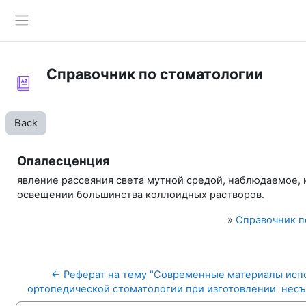
Skip to main content
Side panel
Справочник по стоматологии
Back
Опалесценция
явление рассеяния света мутной средой, наблюдаемое, 
освещении большинства коллоидных растворов.
»
Справочник п
← Реферат на тему "Современные материалы испо
ортопедической стоматологии при изготовлении  несъ