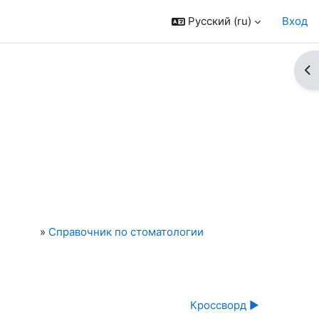
Русский ‎(ru)‎
Вход
От
»
Справочник по стоматологии
Кроссворд ▶︎