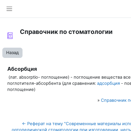
Перейти к основному содержанию
Боковая панель
Справочник по стоматологии
Назад
Абсорбция
(лат.
absorptio
- поглощение) - поглощение вещества вс
поглотителя-абсорбента (для сравнения:
адсорбция
- по
поглощение)
»
Справочник п
← Реферат на тему "Современные материалы испо
ортопедической стоматологии при изготовлении  несъ