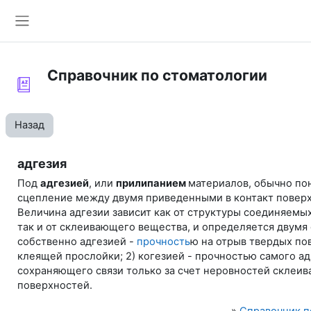
Перейти к основному содержанию
Боковая панель
Справочник по стоматологии
Назад
адгезия
Под
адгезией
, или
прилипанием
материалов, обычно по
сцепление между двумя приведенными в контакт повер
Величина адгезии зависит как от структуры соединяемы
так и от склеивающего вещества, и определяется двумя 
собственно адгезией -
прочность
ю на отрыв твердых по
клеящей прослойки; 2) когезией - прочностью самого ад
сохраняющего связи только за счет неровностей склеи
поверхностей.