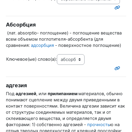
Абсорбция
(лат.
absorptio
- поглощение) - поглощение вещества
всем объемом поглотителя-абсорбента (для
сравнения:
адсорбция
- поверхностное поглощение)
Ключевое(ые) слово(а):
адгезия
Под
адгезией
, или
прилипанием
материалов, обычно
понимают сцепление между двумя приведенными в
контакт поверхностями. Величина адгезии зависит как
от структуры соединяемых материалов, так и от
склеивающего вещества, и определяется двумя
факторами: 1) собственно адгезией -
прочность
ю на
отрыв твердых поверхностей от клеящей прослойки;