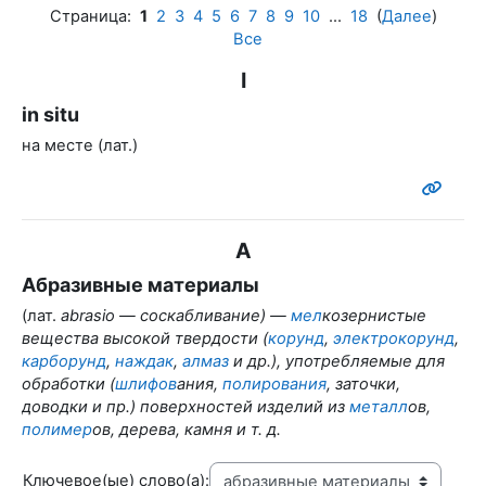
Страница:
1
2
3
4
5
6
7
8
9
10
...
18
(
Далее
)
Все
I
in situ
на месте (лат.)
А
Абразивные материалы
(лат.
abrasio — соскабливание) —
мел
козернистые
вещества высокой твердости (
корунд
,
электрокорунд
,
карборунд
,
наждак
,
алмаз
и др.), употребляемые для
обработки (
шлифов
ания,
полирования
, заточки,
доводки и пр.) поверхностей изделий из
металл
ов,
полимер
ов, дерева, камня и т. д.
Ключевое(ые) слово(а):