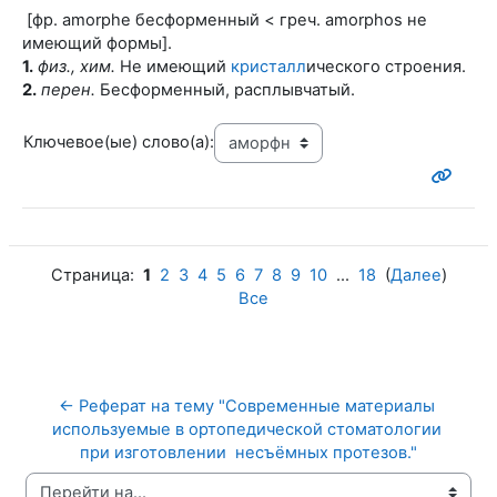
[фр. amorphe бесформенный < греч. amorphos не
имеющий формы].
1.
физ., хим.
Не имеющий
кристалл
ического строения.
2.
перен.
Бесформенный, расплывчатый.
Ключевое(ые) слово(а):
Страница:
1
2
3
4
5
6
7
8
9
10
...
18
(
Далее
)
Все
← Реферат на тему "Современные материалы 
используемые в ортопедической стоматологии 
при изготовлении  несъёмных протезов."