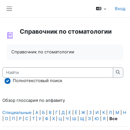
Перейти к основному содержанию
Вход
Боковая панель
Справочник по стоматологии
Требуемые условия завершения
Справочник по стоматологии
Найти
Найт
Полнотекстовый поиск
Обзор глоссария по алфавиту
Специальные
|
А
|
Б
|
В
|
Г
|
Д
|
Е
|
Ё
|
Ж
|
З
|
И
|
К
|
Л
|
М
|
Н
|
О
|
П
|
Р
|
С
|
Т
|
У
|
Ф
|
Х
|
Ц
|
Ч
|
Ш
|
Щ
|
Э
|
Ю
|
Я
|
Все