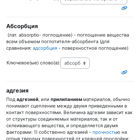
Абсорбция
(лат.
absorptio
- поглощение) - поглощение вещества
всем объемом поглотителя-абсорбента (для
сравнения:
адсорбция
- поверхностное поглощение)
Ключевое(ые) слово(а):
адгезия
Под
адгезией
, или
прилипанием
материалов, обычно
понимают сцепление между двумя приведенными в
контакт поверхностями. Величина адгезии зависит как
от структуры соединяемых материалов, так и от
склеивающего вещества, и определяется двумя
факторами: 1) собственно адгезией -
прочность
ю на
отрыв твердых поверхностей от клеящей прослойки;