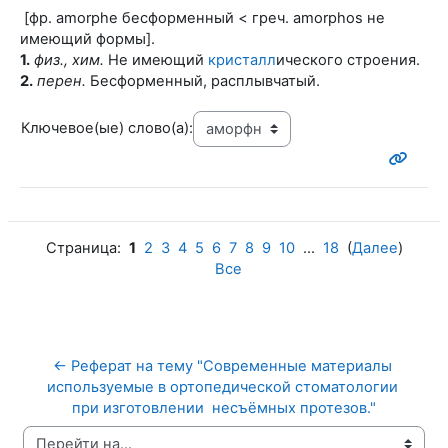
[фр. amorphe бесформенный < греч. amorphos не
имеющий формы].
1.
физ., хим.
Не имеющий
кристалл
ического строения.
2.
перен.
Бесформенный, расплывчатый.
Ключевое(ые) слово(а):
Страница:
1
2
3
4
5
6
7
8
9
10
...
18
(
Далее
)
Все
← Реферат на тему "Современные материалы 
используемые в ортопедической стоматологии 
при изготовлении  несъёмных протезов."