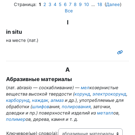
Страница:
1
2
3
4
5
6
7
8
9
10
...
18
(
Далее
)
Все
I
in situ
на месте (лат.)
А
Абразивные материалы
(лат.
abrasio — соскабливание) —
мел
козернистые
вещества высокой твердости (
корунд
,
электрокорунд
,
карборунд
,
наждак
,
алмаз
и др.), употребляемые для
обработки (
шлифов
ания,
полирования
, заточки,
доводки и пр.) поверхностей изделий из
металл
ов,
полимер
ов, дерева, камня и т. д.
Ключевое(ые) слово(а):