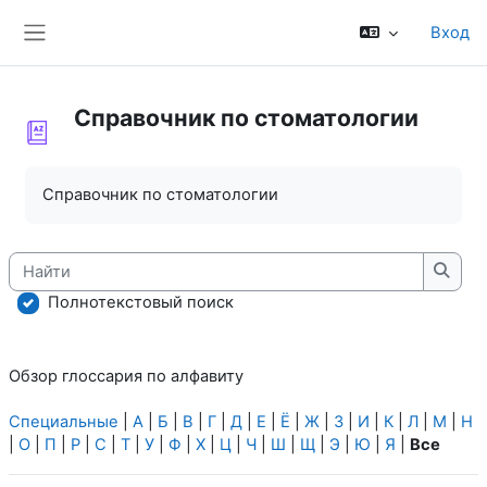
Перейти к основному содержанию
Вход
Боковая панель
Справочник по стоматологии
Требуемые условия завершения
Справочник по стоматологии
Найти
Найт
Полнотекстовый поиск
Обзор глоссария по алфавиту
Специальные
|
А
|
Б
|
В
|
Г
|
Д
|
Е
|
Ё
|
Ж
|
З
|
И
|
К
|
Л
|
М
|
Н
|
О
|
П
|
Р
|
С
|
Т
|
У
|
Ф
|
Х
|
Ц
|
Ч
|
Ш
|
Щ
|
Э
|
Ю
|
Я
|
Все