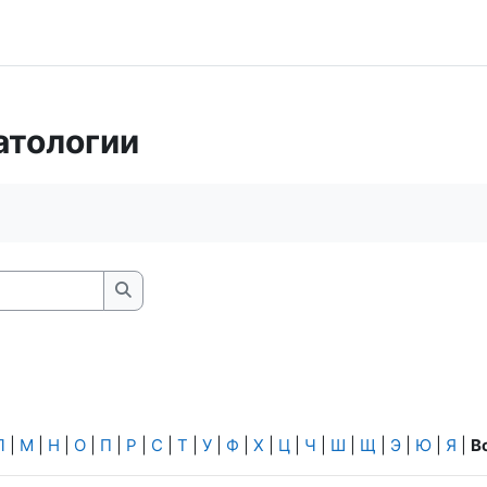
атологии
Найти
Л
|
М
|
Н
|
О
|
П
|
Р
|
С
|
Т
|
У
|
Ф
|
Х
|
Ц
|
Ч
|
Ш
|
Щ
|
Э
|
Ю
|
Я
|
В