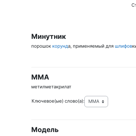
Ст
Минутник
порошок
корунд
а, применяемый для
шлифов
к
ММА
метилметакрилат
Ключевое(ые) слово(а):
Модель