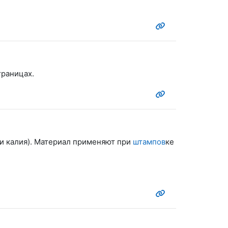
границах.
или калия). Материал применяют при
штампов
ке