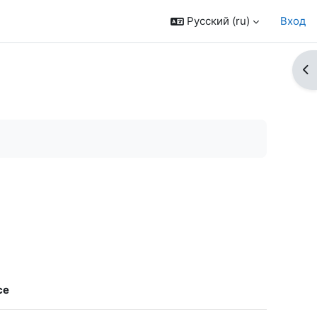
Русский ‎(ru)‎
Вход
От
се