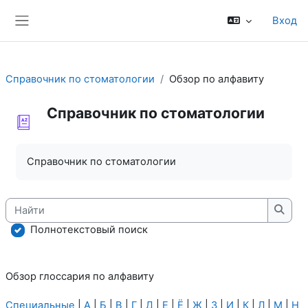
Перейти к основному содержанию
Вход
Боковая панель
Справочник по стоматологии
Обзор по алфавиту
Справочник по стоматологии
Требуемые условия завершения
Справочник по стоматологии
Найти
Найт
Полнотекстовый поиск
Обзор глоссария по алфавиту
Специальные
|
А
|
Б
|
В
|
Г
|
Д
|
Е
|
Ё
|
Ж
|
З
|
И
|
К
|
Л
|
М
|
Н