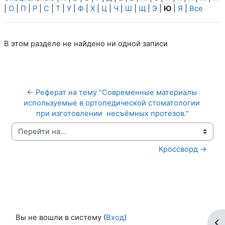
|
О
|
П
|
Р
|
С
|
Т
|
У
|
Ф
|
Х
|
Ц
|
Ч
|
Ш
|
Щ
|
Э
|
Ю
|
Я
|
Все
В этом разделе не найдено ни одной записи
← Реферат на тему "Современные материалы 
используемые в ортопедической стоматологии 
при изготовлении  несъёмных протезов."
Перейти на...
Кроссворд →
Вы не вошли в систему (
Вход
)
От