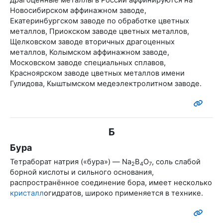
драгоценные металлы в России аффинируются на
Новосибирском аффинажном заводе,
Екатеринбургском заводе по обработке цветных
металлов, Приокском заводе цветных металлов,
Щелковском заводе вторичных драгоценных
металлов, Колымском аффинажном заводе,
Московском заводе специальных сплавов,
Красноярском заводе цветных металлов имени
Гулидова, Кыштымском медеэлектролитном заводе.
Б
Бура
Тетраборат натрия («бура») — Na
B
O
, соль слабой
2
4
7
борной кислоты и сильного основания,
распространённое соединение бора, имеет несколько
кристалл
огидратов, широко применяется в технике.