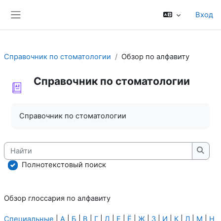
Перейти к основному содержанию
Вход
Боковая панель
Справочник по стоматологии
Обзор по алфавиту
Справочник по стоматологии
Требуемые условия завершения
Справочник по стоматологии
Найти
Найт
Полнотекстовый поиск
Обзор глоссария по алфавиту
Специальные
|
А
|
Б
|
В
|
Г
|
Д
|
Е
|
Ё
|
Ж
|
З
|
И
|
К
|
Л
|
М
|
Н