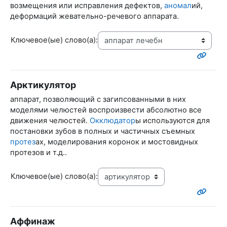
возмещения или исправления дефектов,
аномал
ий,
деформаций жевательно-речевого аппарата.
Ключевое(ые) слово(а):
Арктикулятор
аппарат,
позволяющий с загипсованными в них
моделями челюстей воспроизвести абсолютно все
движения челюстей.
Окклюдатор
ы используются для
постановки зубов в полных и частичных съемных
протез
ах, моделирования коронок и мостовидных
протезов и т.д..
Ключевое(ые) слово(а):
Аффинаж