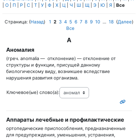
|
О
|
П
|
Р
|
С
|
Т
|
У
|
Ф
|
Х
|
Ц
|
Ч
|
Ш
|
Щ
|
Э
|
Ю
|
Я
|
Все
Страница: (
Назад
)
1
2
3
4
5
6
7
8
9
10
...
18
(
Далее
)
Все
А
Аномалия
(греч. anomalia — отклонение) — отклонение от
структуры и функции, присущей данному
биологическому виду, возникшее вследствие
нарушения развития организма.
Ключевое(ые) слово(а):
Аппараты лечебные и профилактические
ортопедические приспособления, предназначенные
для предупреждения, уменьшения, устранения,