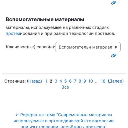
Вспомогательные материалы
материалы, используемые на различных стадиях
протез
ирования и при разной технологии протезов.
Ключевое(ые) слово(а):
Страница: (
Назад
)
1
2
3
4
5
6
7
8
9
10
...
18
(
Далее
)
Все
← Реферат на тему "Современные материалы 
используемые в ортопедической стоматологии 
при изготовлении  несъёмных протезов."