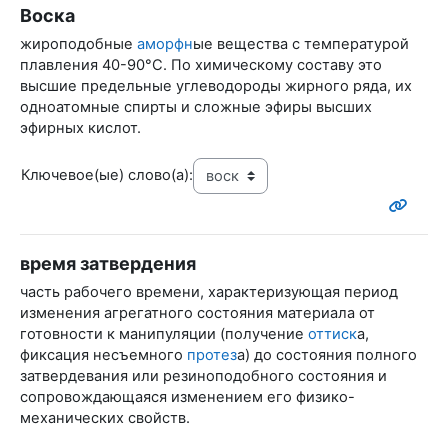
Воска
жироподобные
аморфн
ые вещества с температурой
плавления 40-90°С. По химическому составу это
высшие предельные углеводороды жирного ряда, их
одноатомные спирты и сложные эфиры высших
эфирных кислот.
Ключевое(ые) слово(а):
время затвердения
часть рабочего времени, характеризующая период
изменения агрегатного состояния материала от
готовности к манипуляции (получение
оттиск
а,
фиксация несъемного
протез
а) до состояния полного
затвердевания или резиноподобного состояния и
сопровождающаяся изменением его физико-
механических свойств.