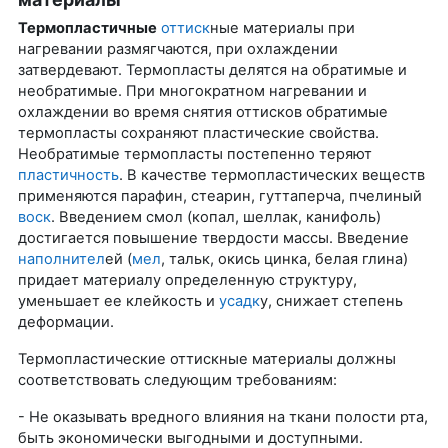
Термопластичные
оттиск
ные материалы при
нагревании размягчаются, при охлаждении
затвердевают. Термопласты делятся на обратимые и
необратимые. При многократном нагревании и
охлаждении во время снятия оттисков обратимые
термопласты сохраняют пластические свойства.
Необратимые термопласты постепенно теряют
пластичность
. В качестве термопластических веществ
применяются парафин, стеарин, гуттаперча, пчелиный
воск
. Введением смол (копал, шеллак, канифоль)
достигается повышение твердости массы. Введение
наполнител
ей (
мел
, тальк, окись цинка, белая глина)
придает материалу определенную структуру,
уменьшает ее клейкость и
усадк
у, снижает степень
деформации.
Термопластические оттискные материалы должны
соответствовать следующим требованиям:
- Не оказывать вредного влияния на ткани полости рта,
быть экономически выгодными и доступными.