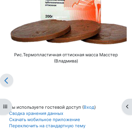
Рис.Термопластичная оттискная масса Масстер
(Владмива)
Открыть оглавление курса
От
Вы используете гостевой доступ (
Вход
)
Сводка хранения данных
Скачать мобильное приложение
Переключить на стандартную тему