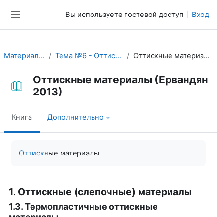
Перейти к основному содержанию
Вы используете гостевой доступ
Вход
Боковая панель
Материаловедение
Тема №6 - Оттискные материалы
Оттискные материалы (Ервандян 2013)
Оттискные материалы (Ервандян
2013)
Книга
Дополнительно
Требуемые условия завершения
Оттиск
ные материалы
1. Оттискные (слепочные) материалы
1.3. Термопластичные оттискные
материалы