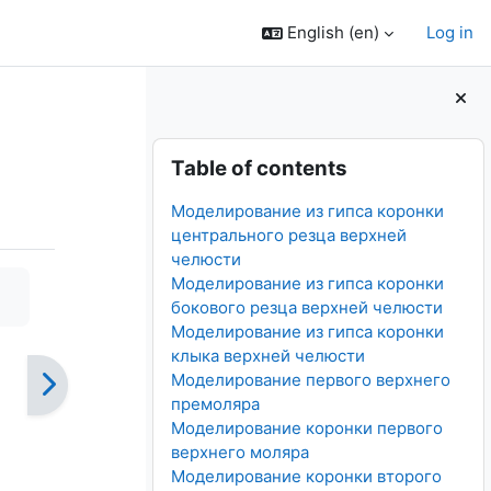
English ‎(en)‎
Log in
Blocks
Skip Table of contents
Table of contents
Моделирование из гипса коронки
центрального резца верхней
челюсти
Моделирование из гипса коронки
бокового резца верхней челюсти
Моделирование из гипса коронки
клыка верхней челюсти
Моделирование первого верхнего
премоляра
Моделирование коронки первого
верхнего моляра
Моделирование коронки второго