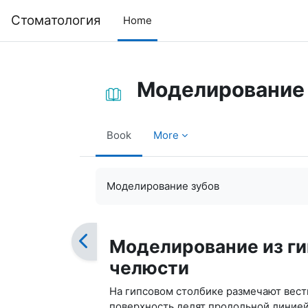
Skip to main content
Cтоматология
Home
Моделирование 
Book
More
Completion requirements
Моделирование зубов
Моделирование из ги
челюсти
На гипсовом столбике размечают вес
поверхность делят продольной линией