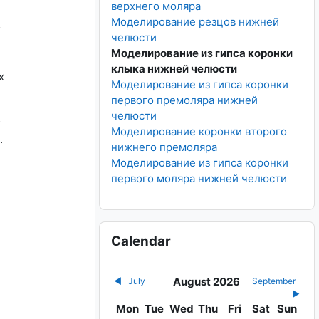
верхнего моляра
Моделирование резцов нижней
ж
челюсти
Моделирование из гипса коронки
клыка нижней челюсти
х
Моделирование из гипса коронки
первого премоляра нижней
челюсти
х
Моделирование коронки второго
.
нижнего премоляра
Моделирование из гипса коронки
первого моляра нижней челюсти
Skip Calendar
Calendar
August 2026
◀︎
July
September
▶︎
Monday
Tuesday
Wednesday
Thursday
Friday
Saturday
Sunday
Mon
Tue
Wed
Thu
Fri
Sat
Sun