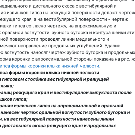
едиального и дистального скоса с вестибулярной и
ения излишков гипса на режущей поверхности делают черте
ежущего края, а на вестибулярной поверхности - чертеж
злишки гипса согласно чертежу, на апроксимальную и
оральной вогнутости, зубного бугорка и контура шейки эти
лярной поверхности проводят линии медиального и
амечают направление продольных углублений. Удалив
ю вогнутость наносят чертеж зубного бугорка и продольны
 Форма коронки с апроксимальной стороны показана на рис. ж
ипса формы коронки клыка нижней челюсти
а гипсовом столбике вестибулярной и режущей
клыка;
раниц режущего края и вестибулярной выпуклости после
шков гипса;
резания излишков гипса на апроксимальной и оральной
нанесен чертеж оральной вогнутости зубного бугорка и
, на вестибулярной поверхности нанесены линии
и дистального скоса режущего края и продольных