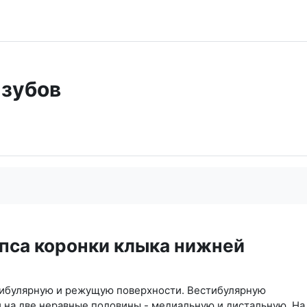
зубов
пса коронки клыка нижней
тибулярную и режущую поверхности. Вестибулярную
 на две неравные половины - медиальную и дистальную. На