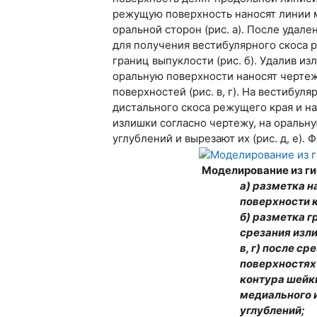
режущую поверхность наносят линии м
оральной сторон (рис. а). После удал
для получения вестибулярного скоса р
границ выпуклости (рис. б). Удалив и
оральную поверхности наносят чертеж 
поверхностей (рис. в, г). На вестибу
дистального скоса режущего края и н
излишки согласно чертежу, на оральну
углублений и вырезают их (рис. д, е).
Моделирование из г
а) разметка н
поверхности 
б) разметка г
срезания изли
в, г) после с
поверхностях 
контура шейки
медиального 
углублений;