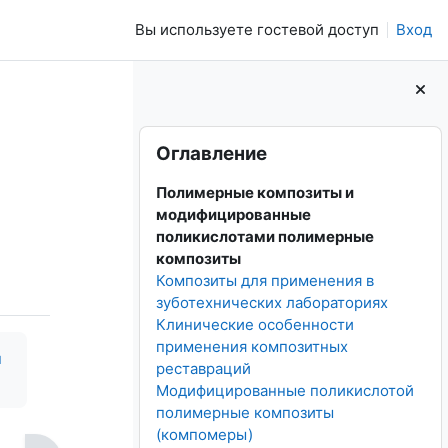
Вы используете гостевой доступ
Вход
Блоки
Пропустить Оглавление
Оглавление
Полимерные композиты и
модифицированные
поликислотами полимерные
композиты
Композиты для применения в
зуботехнических лабораториях
Клинические особенности
применения композитных
н
реставраций
Модифицированные поликислотой
полимерные композиты
(компомеры)