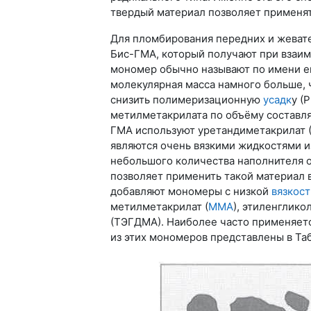
твердый материал позволяет применят
Для пломбирования передних и жевате
Бис-ГМА, который получают при взаим
мономер обычно называют по имени ег
молекулярная масса намного больше, 
снизить полимеризационную
усадк
у (
метилметакрилата по объёму составляе
ГМА используют уретандиметакрилат 
являются очень вязкими жидкостями и
небольшого количества наполнителя о
позволяет применить такой материал 
добавляют мономеры с низкой
вязкост
метилметакрилат (
ММА
), этиленглик
(ТЭГДМА). Наиболее часто применяет
из этих мономеров представлены в Таб