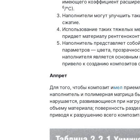
имеющего коэффициент расширени
6
/°С).
Наполнители могут улучшить так
сжатие.
Использование таких тяжелых мет
придает материалу рентгеноконт
Наполнитель представляет собой
параметров — цвета, прозрачнос
наполнителя является основным 
привело к созданию композитов 
Аппрет
Для того, чтобы композит и
мел
приемл
наполнитель и полимерная матрица был
нарушается, развивающиеся при нагру
объему материала; поверхность разде
приводя к разрушению всего композит