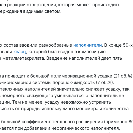
ла реакции отверждения, которая может происходить
верждения видимым светом.
их состав вводили разнообразные
наполнители
. В конце 50-х
зовали
кварц
, который был введен в композицию
 метилметакрилата. Введение наполнителей дает пять
 приводит к большой полимеризационной усадке (21 об.%)
р-мономерной системы порошок-жидкость (7 об.%).
теклянных наполнителей значительно снижает усадку, так
ономерного связующего уменьшается, а наполнитель не
ации. Тем не менее, усадку невозможно устранить
ависеть от природы используемого мономера и количества
большой коэффициент теплового расширения (примерно 8
ижается при добавлении неорганического наполнителя,