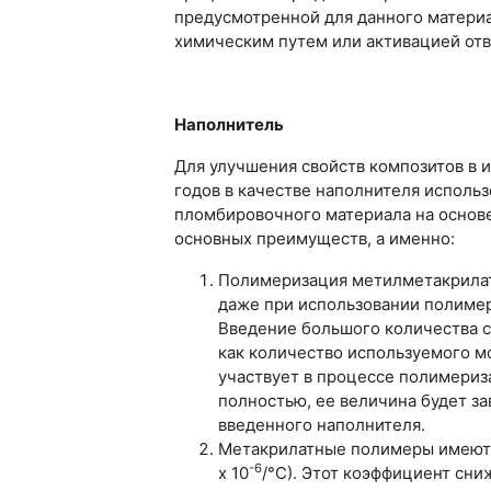
предусмотренной для данного материа
химическим путем или активацией от
Наполнитель
Для улучшения свойств композитов в 
годов в качестве наполнителя исполь
пломбировочного материала на основе
основных преимуществ, а именно:
Полимеризация метилметакрилата
даже при использовании полиме
Введение большого количества с
как количество используемого м
участвует в процессе полимериз
полностью, ее величина будет з
введенного наполнителя.
Метакрилатные полимеры имеют 
-6
х 10
/°С). Этот коэффициент сн