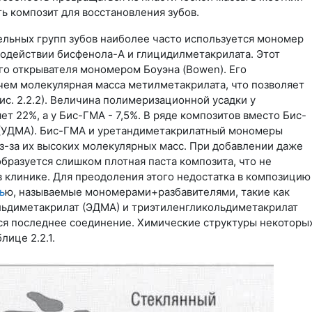
ь композит для восстановления зубов.
льных групп зубов наиболее часто используется мономер
одействии бисфенола-А и глицидилметакрилата. Этот
о открывателя мономером Боуэна (Bowen). Его
чем молекулярная масса метилметакрилата, что позволяет
Рис. 2.2.2). Величина полимеризационной усадки у
т 22%, а у Бис-ГМА - 7,5%. В ряде композитов вместо Бис-
(УДМА). Бис-ГМА и уретандиметакрилатный мономеры
з-за их высоких молекулярных масс. При добавлении даже
бразуется слишком плотная паста композита, что не
в клинике. Для преодоления этого недостатка в композицию
ь
ю, называемые мономерами+разбавителями, такие как
ольдиметакрилат (ЭДМА) и триэтиленгликольдиметакрилат
ся последнее соединение. Химические структуры некоторы
лице 2.2.1.