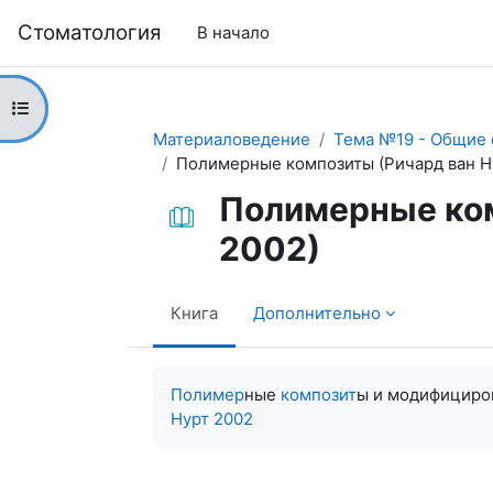
Перейти к основному содержанию
Cтоматология
В начало
Открыть оглавление курса
Материаловедение
Тема №19 - Общие 
Полимерные композиты (Ричард ван Н
Полимерные ком
2002)
Книга
Дополнительно
Требуемые условия завершения
Полимер
ные
композит
ы и модифициро
Нурт 2002