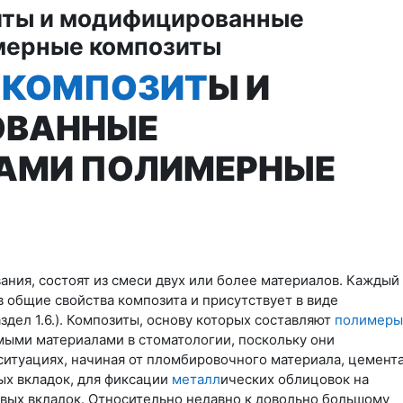
ты и модифицированные
мерные композиты
Е
КОМПОЗИТ
Ы И
ОВАННЫЕ
АМИ ПОЛИМЕРНЫЕ
вания, состоят из смеси двух или более материалов. Каждый
в общие свойства композита и присутствует в виде
аздел 1.6.). Композиты, основу которых составляют
полимеры
ыми материалами в стоматологии, поскольку они
итуациях, начиная от пломбировочного материала, цемент
ых вкладок, для фиксации
металл
ических облицовок на
евых вкладок. Относительно недавно к довольно большому